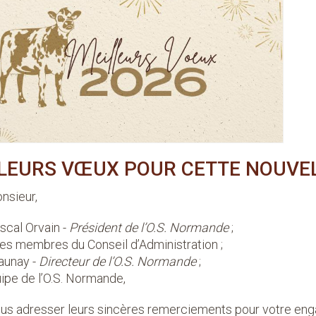
LEURS VŒUX POUR CETTE NOUVEL
sieur,
cal Orvain -
Président de l’O.S. Normande
;
es membres du Conseil d’Administration ;
aunay -
Directeur de l’O.S. Normande
;
uipe de l’O.S. Normande,
ous adresser leurs sincères remerciements pour votre enga