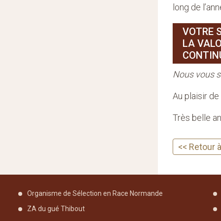
long de l’ann
VOTRE S
LA VALO
CONTINU
Nous vous so
Au plaisir d
Très belle an
<< Retour à 
Organisme de Sélection en Race Normande
ZA du gué Thibout