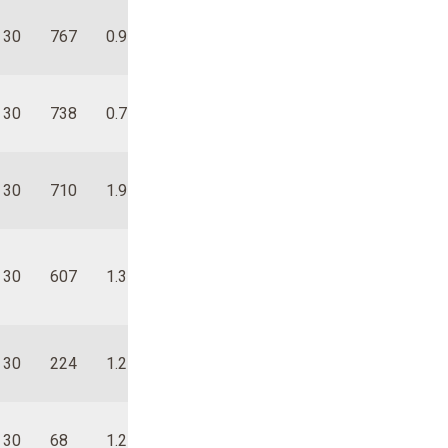
30
767
0.9
0.8
0.5
1.0
1.3
0.4
0.3
30
738
0.7
0.7
1.0
-0.1
2.1
0.7
0.3
30
710
1.9
0.4
1.4
-0.3
0.8
-0.8
0.3
30
607
1.3
0.7
1.4
-0.5
1.0
0.4
0.1
30
224
1.2
1.2
-0.6
0.3
1.3
0.8
-0.1
30
68
1.2
1.6
0.9
-0.5
0.9
0.1
0.5