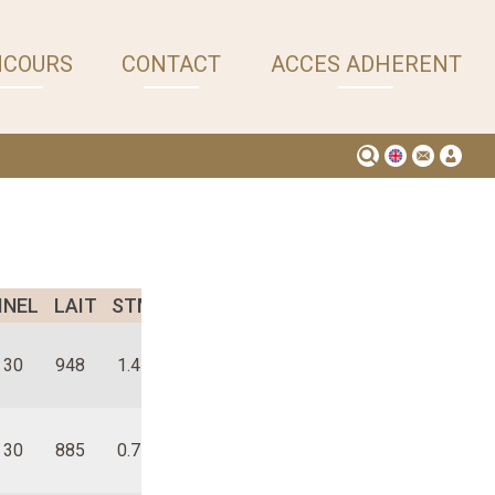
NCOURS
CONTACT
ACCES ADHERENT
INEL
LAIT
STMA
REPRO
LGF
VT
MO
FT
MU
30
948
1.4
0.2
0.8
0.1
0.1
0.7
0.4
30
885
0.7
1.0
1.4
0.2
0.6
0.5
0.6