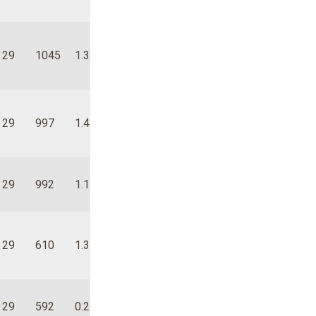
29
1045
1.3
0.5
1.6
-0.3
1.2
0.6
0.0
29
997
1.4
0.2
1.5
1.0
0.2
0.9
0.6
29
992
1.1
0.4
1.3
-0.4
0.3
-0.1
1.3
29
610
1.3
1.4
0.7
-0.6
0.5
-0.9
0.0
29
592
0.2
1.7
0.2
0.5
1.8
0.0
0.4