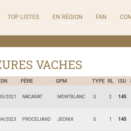
TOP LISTES
EN RÉGION
FAN
CO
EURES VACHES
DN
PÈRE
GPM
TYPE
RL
ISU
05/2021
NACARAT
MONTBLANC
G
2
145
04/2023
PROCELIAND
JEONIX
G
1
145