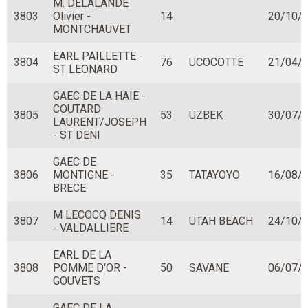
M. DELALANDE
3803
Olivier -
14
20/10/
MONTCHAUVET
EARL PAILLETTE -
3804
76
UCOCOTTE
21/04/
ST LEONARD
GAEC DE LA HAIE -
COUTARD
3805
53
UZBEK
30/07/
LAURENT/JOSEPH
- ST DENI
GAEC DE
3806
MONTIGNE -
35
TATAYOYO
16/08/
BRECE
M LECOCQ DENIS
3807
14
UTAH BEACH
24/10/
- VALDALLIERE
EARL DE LA
3808
POMME D'OR -
50
SAVANE
06/07/
GOUVETS
GAEC DE LA