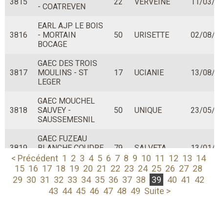
3815
22
VERVEINE
11/03/
- COATREVEN
EARL AJP LE BOIS
3816
- MORTAIN
50
URISETTE
02/08/
BOCAGE
GAEC DES TROIS
3817
MOULINS - ST
17
UCIANIE
13/08/
LEGER
GAEC MOUCHEL
3818
SAUVEY -
50
UNIQUE
23/05/
SAUSSEMESNIL
GAEC FUZEAU
3819
BLANCHE COUDRE
79
SALVETA
13/01/
- BRESSUIRE
< Précédent
1
2
3
4
5
6
7
8
9
10
11
12
13
14
15
16
17
18
19
20
21
22
23
24
25
26
27
28
GAEC DE LA
29
30
31
32
33
34
35
36
37
38
39
40
41
42
3820
BORDE -
72
UNE OASIS
27/06/
43
44
45
46
47
48
49
Suite >
MONTMIRAIL
GAEC LA