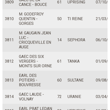
3809
61
UPRISING
07/10/
CANCE - BOUCE
M. GODEFROY
3810
QUENTIN -
50
TI REINE
21/03/
GORGES
M. GAUGAIN JEAN
LUC -
3811
14
SEPHORA
06/10/
CRICQUEVILLE EN
AUGE
GAEC DES SIX
3812
VERGERS -
61
TANKA
01/09/
MONTS SUR ORNE
EARL DES
3813
POTIERS -
60
SULTANE
09/08/
BOUVRESSE
GAEC LAUDE -
3814
72
URANIE
03/04/
VOLNAY
EARL PRAT LEDAN