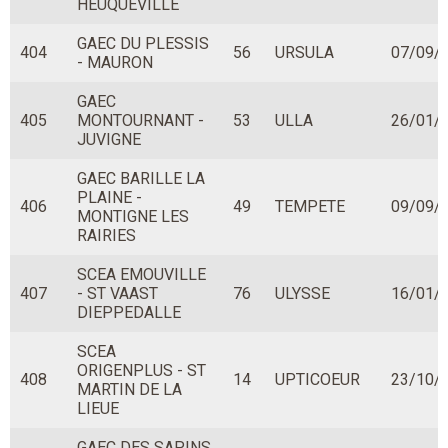
HEUQUEVILLE
GAEC DU PLESSIS
404
56
URSULA
07/09/
- MAURON
GAEC
405
MONTOURNANT -
53
ULLA
26/01/
JUVIGNE
GAEC BARILLE LA
PLAINE -
406
49
TEMPETE
09/09/
MONTIGNE LES
RAIRIES
SCEA EMOUVILLE
407
- ST VAAST
76
ULYSSE
16/01/
DIEPPEDALLE
SCEA
ORIGENPLUS - ST
408
14
UPTICOEUR
23/10/
MARTIN DE LA
LIEUE
GAEC DES SAPINS