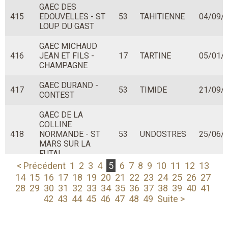
GAEC DES
415
EDOUVELLES - ST
53
TAHITIENNE
04/09/
LOUP DU GAST
GAEC MICHAUD
416
JEAN ET FILS -
17
TARTINE
05/01/
CHAMPAGNE
GAEC DURAND -
417
53
TIMIDE
21/09/
CONTEST
GAEC DE LA
COLLINE
418
NORMANDE - ST
53
UNDOSTRES
25/06/
MARS SUR LA
FUTAI
< Précédent
1
2
3
4
5
6
7
8
9
10
11
12
13
EARL DUMESNIL
14
15
16
17
18
19
20
21
22
23
24
25
26
27
THOMAS -
28
29
30
31
32
33
34
35
36
37
38
39
40
41
419
61
TORNADE
28/11/
DOMFRONT EN
42
43
44
45
46
47
48
49
Suite >
POIRAIE
GAEC BEAUDOUX -