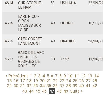
4614
CHRISTOPHE -
53
USHUAIA
22/09/20
LE HAM
EARL PIOU -
CIRON -
4615
49
UDONIE
15/11/20
MAUGES SUR
LOIRE
GAEC CORBET -
4616
49
URACILE
23/03/20
LANDEMONT
GAEC DE L ARC
EN CIEL - ST
4617
50
1447
13/06/20
GEORGES DE
ROUELLEY
M. JEROME
< Précédent
1
2
3
4
5
6
7
8
9
10
11
12
13
14
4618
GUILVARD -
72
TIRELIRE
14/09/20
15
16
17
18
19
20
21
22
23
24
25
26
27
28
DUREIL
29
30
31
32
33
34
35
36
37
38
39
40
41
42
43
44
45
46
47
48
49
Suite >
GAEC JOUAULT -
4619
35
UPSILON
05/06/20
RENNES