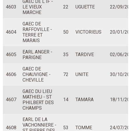
GAEC DE L IF -
4603
LE VIEUX
22
UGUETTE
22/09/20
MARCHE
GAEC DE
RAFFOVILLE -
4604
50
VICTORIEUS
20/01/20
TERRE ET
MARAIS
EARL ANGER -
4605
35
TARDIVE
02/06/20
PARIGNE
GAEC DE
4606
CHAUVIGNE -
72
UNITE
30/10/20
CHEVILLE
GAEC DU LIEU
MATHIEU - ST
4607
14
TAMARA
18/11/20
PHILBERT DES
CHAMPS
EARL DE LA
VACHONNIERE -
4608
53
TOMME
24/07/20
ST PIERRE DES