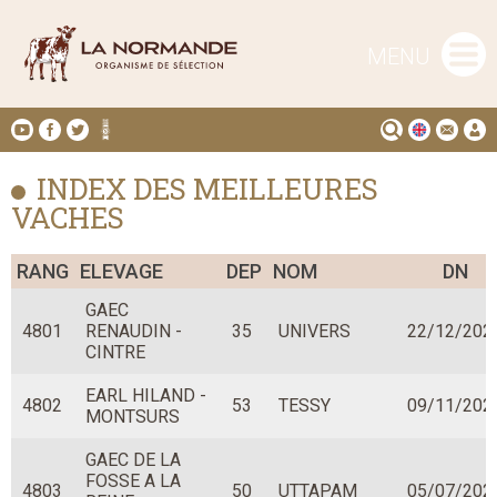
MENU
INDEX DES MEILLEURES
VACHES
RANG
ELEVAGE
DEP
NOM
DN
GAEC
4801
RENAUDIN -
35
UNIVERS
22/12/202
CINTRE
EARL HILAND -
4802
53
TESSY
09/11/202
MONTSURS
GAEC DE LA
FOSSE A LA
4803
50
UTTAPAM
05/07/202