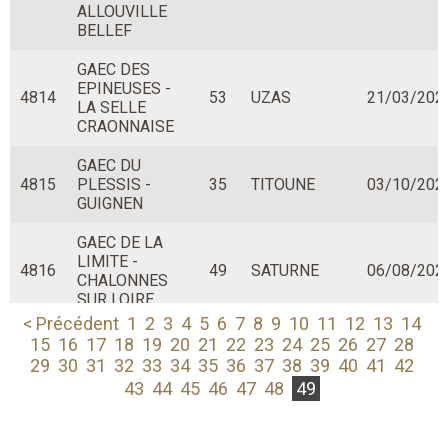
ALLOUVILLE
BELLEF
GAEC DES
EPINEUSES -
4814
53
UZAS
21/03/202
LA SELLE
CRAONNAISE
GAEC DU
4815
PLESSIS -
35
TITOUNE
03/10/202
GUIGNEN
GAEC DE LA
LIMITE -
4816
49
SATURNE
06/08/202
CHALONNES
SUR LOIRE
< Précédent
1
2
3
4
5
6
7
8
9
10
11
12
13
14
GAEC DE L ARC
15
16
17
18
19
20
21
22
23
24
25
26
27
28
EN CIEL - ST
29
30
31
32
33
34
35
36
37
38
39
40
41
42
4817
50
909
03/10/201
GEORGES DE
43
44
45
46
47
48
49
ROUELLEY
EARL BEL AIR -
4818
35
TALIA
08/06/202