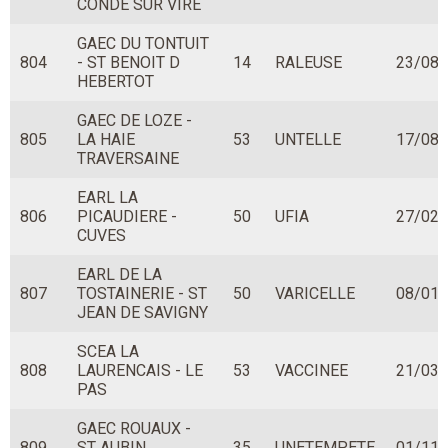
CONDE SUR VIRE
GAEC DU TONTUIT
804
- ST BENOIT D
14
RALEUSE
23/08/
HEBERTOT
GAEC DE LOZE -
805
LA HAIE
53
UNTELLE
17/08/
TRAVERSAINE
EARL LA
806
PICAUDIERE -
50
UFIA
27/02/
CUVES
EARL DE LA
807
TOSTAINERIE - ST
50
VARICELLE
08/01/
JEAN DE SAVIGNY
SCEA LA
808
LAURENCAIS - LE
53
VACCINEE
21/03/
PAS
GAEC ROUAUX -
809
ST AUBIN
35
UNETEMPETE
01/11/