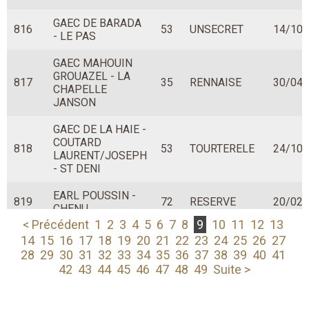
GAEC DE BARADA
816
53
UNSECRET
14/10/
- LE PAS
GAEC MAHOUIN
GROUAZEL - LA
817
35
RENNAISE
30/04/
CHAPELLE
JANSON
GAEC DE LA HAIE -
COUTARD
818
53
TOURTERELE
24/10/
LAURENT/JOSEPH
- ST DENI
EARL POUSSIN -
819
72
RESERVE
20/02/
CHENU
< Précédent
1
2
3
4
5
6
7
8
9
10
11
12
13
GAEC DE LA
14
15
16
17
18
19
20
21
22
23
24
25
26
27
820
FOSSE A LA REINE
50
UHABIA
07/09/
28
29
30
31
32
33
34
35
36
37
38
39
40
41
- MARCHESIEUX
42
43
44
45
46
47
48
49
Suite >
EARL MARIE -
821
MENIL HUBERT
61
URUGUAY
15/06/