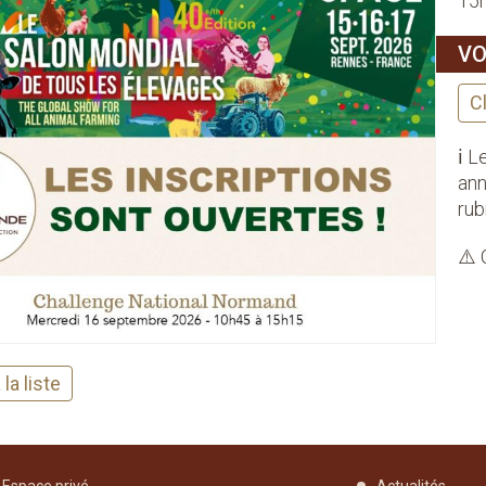
15h
VO
C
ℹ️ 
ann
rub
⚠️ 
la liste
Espace privé
Actualités