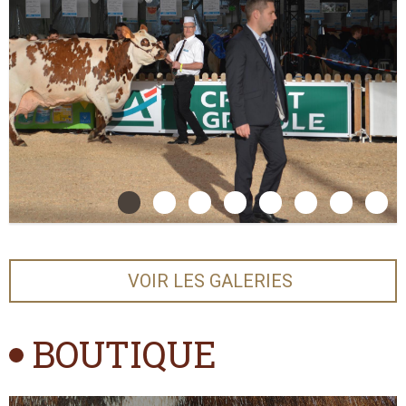
femelles indexées de la race
Que s'est-il passé côté des [...]
13/04/2026
Génétique
LES INDEX D'AVRIL 2026 (2615) SONT MIS-À-
JOUR !
Suite à la sortie des index et aux retours des entreprises de
sélection, vous pouvez consulter les nouveaux index
taureaux en cliquant ICI
08/04/2026
Génétique
VOIR LES GALERIES
LES INDEX D'AVRIL 2026 (2615) SONT EN
LIGNE !
BOUTIQUE
Les index d'Avril 2026 (2615) sont en ligne !
En attendant les informations des entreprises de sélection
sur les nouveautés, les disponibilités en semence