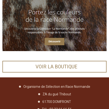
conventionnelle et [...]
08/12/2025
Génétique
LES INDEX DE DÉCEMBRE 2025 (2535) SONT
MIS-À-JOUR !
Les index de Décembre 2025 (2535) sont mis-à-jour !
Suite à la sortie des index et aux retours des entreprises de
sélection, vous pouvez consulter les nouveaux index
taureaux en [...]
VOIR LA BOUTIQUE
Organisme de Sélection en Race Normande
ZA du gué Thibout
61700 DOMFRONT