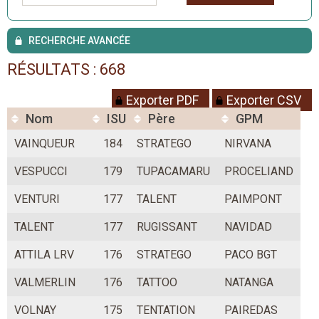
RECHERCHE AVANCÉE
RÉSULTATS : 668
Exporter PDF
Exporter CSV
Nom
ISU
Père
GPM
VAINQUEUR
184
STRATEGO
NIRVANA
VESPUCCI
179
TUPACAMARU
PROCELIAND
VENTURI
177
TALENT
PAIMPONT
TALENT
177
RUGISSANT
NAVIDAD
ATTILA LRV
176
STRATEGO
PACO BGT
VALMERLIN
176
TATTOO
NATANGA
VOLNAY
175
TENTATION
PAIREDAS