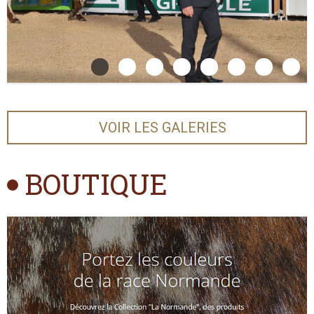
conventionnelle et [...]
08/12/2025
Génétique
LES INDEX DE DÉCEMBRE 2025 (2535) SONT
MIS-À-JOUR !
Les index de Décembre 2025 (2535) sont mis-à-jour !
VOIR LES GALERIES
Suite à la sortie des index et aux retours des entreprises de
sélection, vous pouvez consulter les nouveaux index
taureaux en [...]
BOUTIQUE